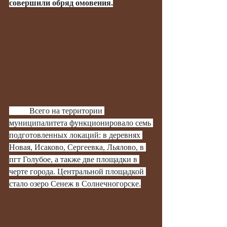
совершили обряд омовения.
	Всего на территории 
муниципалитета функционировало семь 
подготовленных локаций: в деревнях 
Новая, Исаково, Сергеевка, Льялово, в 
пгт Голубое, а также две площадки в 
черте города. Центральной площадкой 
стало озеро Сенеж в Солнечногорске.