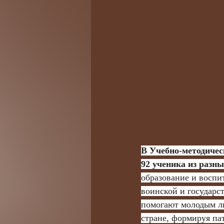
В Учебно-методичес
92 ученика из разн
образование и воспи
воинской и государс
помогают молодым лю
стране, формируя па