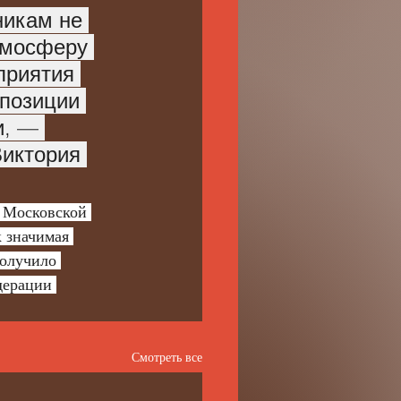
никам не 
тмосферу 
приятия 
позиции 
и, — 
Виктория 
 Московской 
 значимая 
олучило 
дерации 
Смотреть все