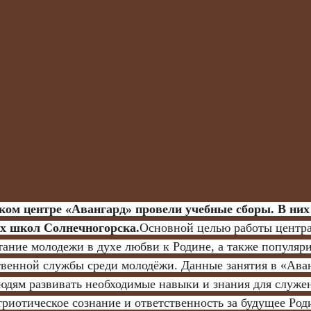
ком центре «Авангард» провели учебные сборы. В них
ых школ Солнечногорска.
Основной целью работы центра
тание молодежи в духе любви к Родине, а также популяри
твенной службы среди молодёжи. Данные занятия в «Ава
дям развивать необходимые навыки и знания для служен
триотическое сознание и ответственность за будущее Род