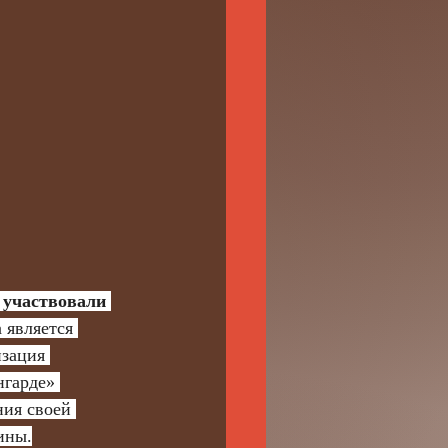
 участвовали 
 является 
зация 
нгарде» 
ия своей 
ины.