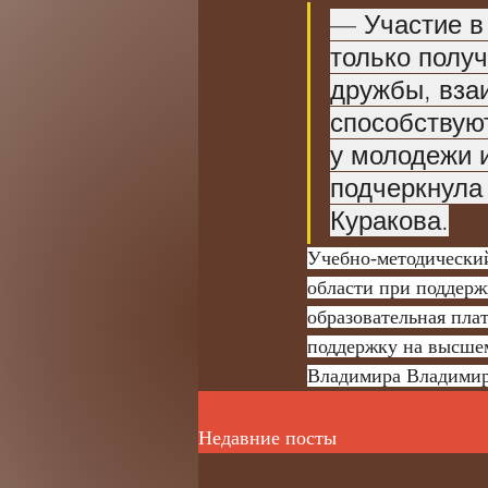
— Участие в
только получ
дружбы, вза
способствую
у молодежи 
подчеркнула 
Куракова.
Учебно-методически
области при поддерж
образовательная пла
поддержку на высшем
Владимира Владимир
Недавние посты