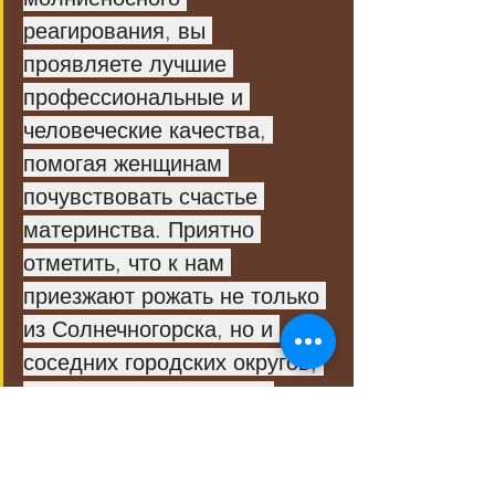
реагирования, вы 
проявляете лучшие 
профессиональные и 
человеческие качества, 
помогая женщинам 
почувствовать счастье 
материнства. Приятно 
отметить, что к нам 
приезжают рожать не только 
из Солнечногорска, но и 
соседних городских округов, 
доверяя нашим врачам 
самое ценное», — 
прокомментировала 
заместитель главы 