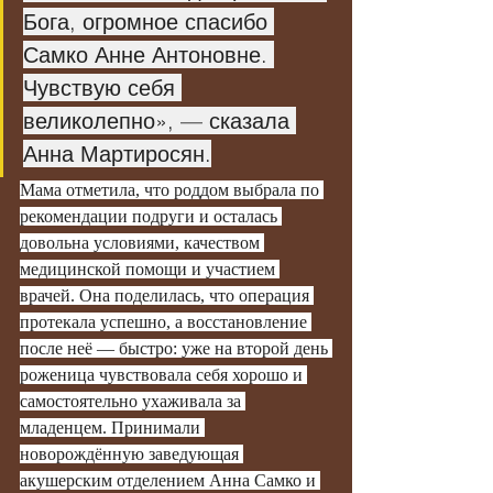
Бога, огромное спасибо 
Самко Анне Антоновне. 
Чувствую себя 
великолепно», — сказала 
Анна Мартиросян.
Мама отметила, что роддом выбрала по 
рекомендации подруги и осталась 
довольна условиями, качеством 
медицинской помощи и участием 
врачей. Она поделилась, что операция 
протекала успешно, а восстановление 
после неё — быстро: уже на второй день 
роженица чувствовала себя хорошо и 
самостоятельно ухаживала за 
младенцем. Принимали 
новорождённую заведующая 
акушерским отделением Анна Самко и 