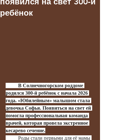
появился на свет 300‑й
ребёнок
	В Солнечногорском роддоме 
родился 300-й ребёнок с начала 2026 
года. «Юбилейным» малышом стала 
девочка Софья. Появиться на свет ей 
помогла профессиональная команда 
врачей, которая провела экстренное 
кесарево сечение.
	Роды стали первыми для её мамы 