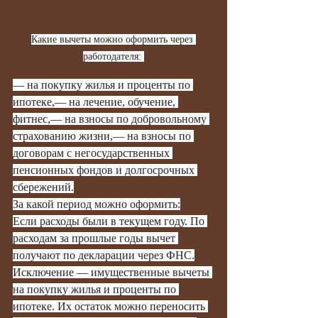
Какие вычеты можно оформить через 
работодателя: 
— на покупку жилья и проценты по 
ипотеке,— на лечение, обучение, 
фитнес,— на взносы по добровольному 
страхованию жизни,— на взносы по 
договорам с негосударственных 
пенсионных фондов и долгосрочных 
сбережений.
За какой период можно оформить:
Если расходы были в текущем году. По 
расходам за прошлые годы вычет 
получают по декларации через ФНС.
Исключение — имущественные вычеты 
на покупку жилья и проценты по 
ипотеке. Их остаток можно переносить 