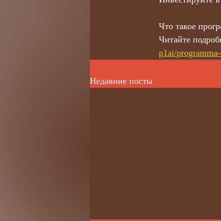
Что такое прог
Читайте подроб
p1ai/programma-
Недавние посты