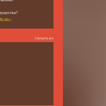
мущества? 
9e.xn--
Смотреть все