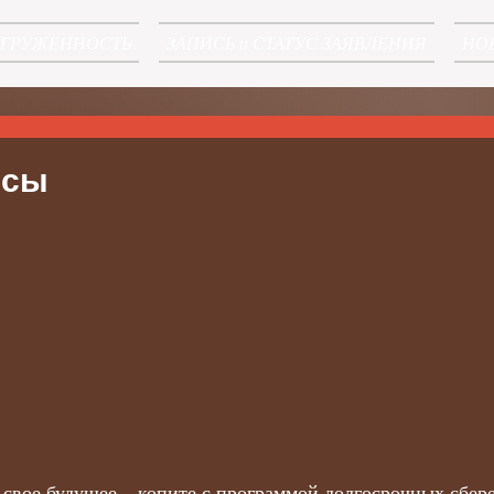
АГРУЖЕННОСТЬ
ЗАПИСЬ и СТАТУС ЗАЯВЛЕНИЯ
НО
нсы
 свое будущее – копите с программой долгосрочных сбер