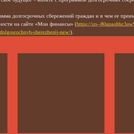
рамма долгосрочных сбережений граждан и в чем ее преи
ности на сайте «Мои финансы» (
https://xn--80apaohbc3aw
dolgosrochnyh-sberezhenij-new/
).