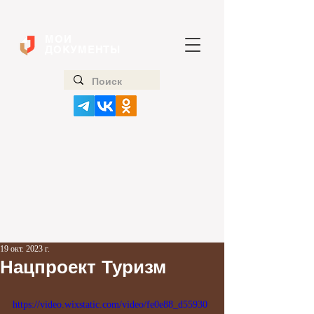
МОИ
ДОКУМЕНТЫ
19 окт. 2023 г.
Нацпроект Туризм
https://video.wixstatic.com/video/fe0e88_d55930