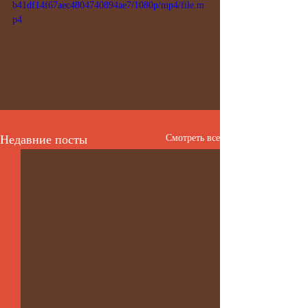
b41df14f67aec4804740894ae7/1080p/mp4/file.m
p4
Недавние посты
Смотреть все