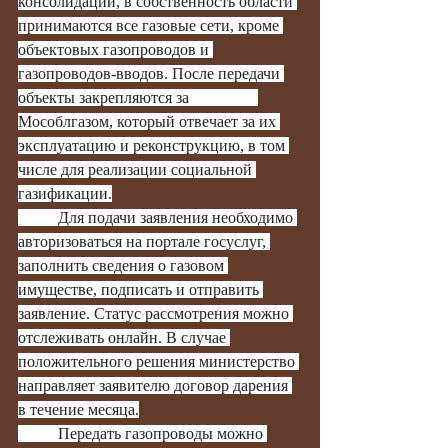
консолидации, в собственность области 
принимаются все газовые сети, кроме 
объектовых газопроводов и 
газопроводов-вводов. После передачи 
объекты закрепляются за 		
Мособлгазом, который отвечает за их 
эксплуатацию и реконструкцию, в том 
числе для реализации социальной 
газификации.
	Для подачи заявления необходимо 
авторизоваться на портале госуслуг, 
заполнить сведения о газовом 
имуществе, подписать и отправить 
заявление. Статус рассмотрения можно 
отслеживать онлайн. В случае 
положительного решения министерство 
направляет заявителю договор дарения 
в течение месяца.
	Передать газопроводы можно 