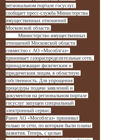
региональном портале госуслуг, 
сообщает пресс-служба Министерства 
имущественных отношений 
Московской области.
	Министерство имущественных 
отношений Московской области 
совместно с АО «Мособлгаз» 
принимает газораспределительные сети, 
принадлежащие физическим и 
юридическим лицам, в областную 
собственность. Для упрощения 
процедуры подачи заявлений и 
документов на региональном портале 
госуслуг запущен специальный 
электронный сервис.
Ранее АО «Мособлгаз» принимал 
только те сети, по которым были планы 
развития. Теперь, с целью 