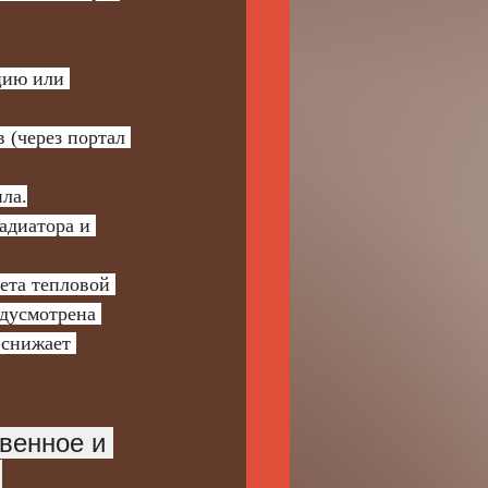
цию или 
 (через портал 
ла.
адиатора и 
дусмотрена 
 снижает 
венное и 
 