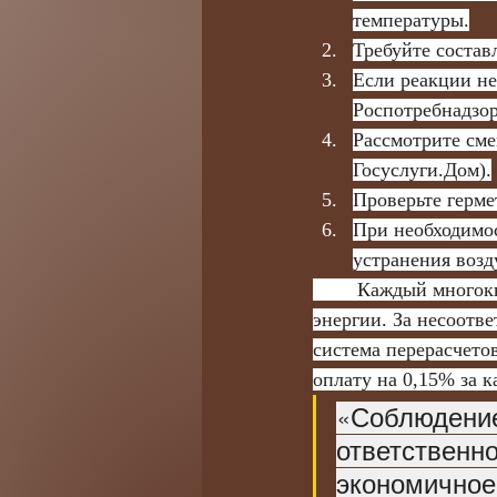
температуры.
Требуйте состав
Если реакции н
Роспотребнадзор
Рассмотрите сме
Госуслуги.Дом).
Проверьте герме
При необходимос
устранения воз
	Каждый многоквартирный дом оборудован общедомовыми приборами учета тепловой 
энергии. За несоотв
система перерасчето
оплату на 0,15% за 
«Соблюдение
ответственно
экономичное