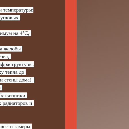
ы температуры:
угловых 
имум на 4°C, 
зел, 
нфраструктуры.
 стены дома). 
бственники 
 радиаторов и 
вести замеры 