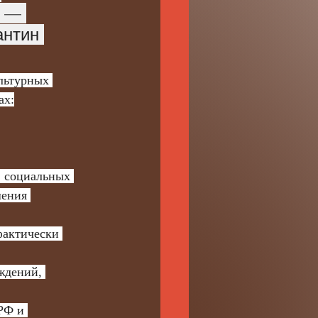
 — 
антин 
ах:
ения 