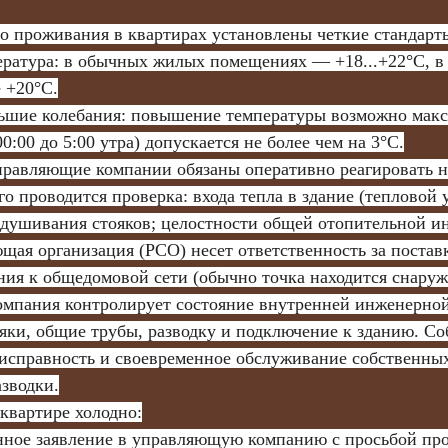
го проживания в квартирах установлены четкие стандарт
ратура: в обычных жилых помещениях — +18...+22°C, в 
 +20°C.
ьшие колебания: повышение температуры возможно макс
0:00 до 5:00 утра) допускается не более чем на 3°C.
о проводится проверка: входа тепла в здание (тепловой у
здушивания стояков; целостности общей отопительной и
ия к общедомовой сети (обычно точка находится снаружи
яки, общие трубы, разводку и подключение к зданию. Со
 исправность и своевременное обслуживание собственных
зводки.
 квартире холодно:
нное заявление в управляющую компанию с просьбой про