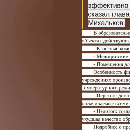
эффективно 
сказал глава
Михальков.
	В образовательных учреждениях, дошкольных центрах, спортивных и культурных 
объектах действуют 
	- Классные ко
	- Медицинские 
	- Помещения дл
	Особенность финансирования заключается в том, что оплата отопления в социальных 
учреждениях произво
температурного режи
	- Перетоп: дополнительные расходы ложатся на администрацию города, фактически 
оплачиваемые всеми 
	- Недотоп: создает риски для здоровья воспитанников, сотрудников учреждений, 
ухудшая качество об
	Подробнее о предоставлении коммунальных услуг в Жилищном кодексе РФ и 