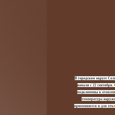
В городском округе Сол
начали с 22 сентября.
подключены к отоплен
температура наружн
применяются и для откл