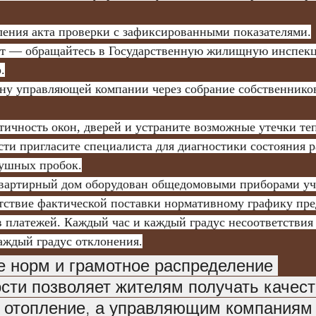
ления акта проверки с зафиксированными показателями.
ет — обращайтесь в Государственную жилищную инспек
.
ну управляющей компании через собрание собственников
тичность окон, дверей и устраните возможные утечки теп
ти пригласите специалиста для диагностики состояния р
душных пробок.
етствие фактической поставки нормативному графику пре
в платежей. Каждый час и каждый градус несоответствия
каждый градус отклонения.
 норм и грамотное распределение 
сти позволяет жителям получать качест
 отопление, а управляющим компаниям