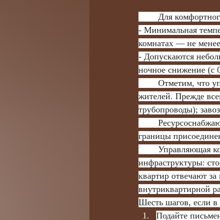
	Для комфортно
- Минимальная темпе
комнатах — не менее
- Допускаются небол
ночное снижение (с 0
	Отметим, что управляющие компании обязаны оперативно реагировать на жалобы 
жителей. Прежде всег
трубопроводы); заво
	Ресурсоснабжающая организация (РСО) несет ответственность за поставку тепла до 
границы присоединен
	Управляющая компания контролирует состояние внутренней инженерной 
инфраструктуры: сто
квартир отвечают за
внутриквартирной ра
Шесть шагов, если в
Подайте письме