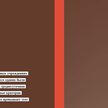
ьных учреждениях 
все здания были 
 среднесуточная 
ные критерии 
о превышает этот 