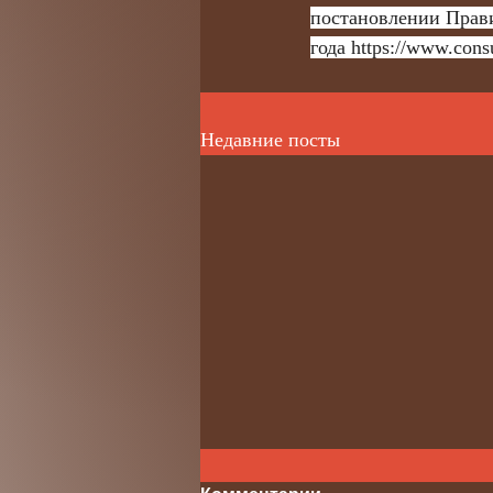
постановлении Прави
года 
https://www.con
Недавние посты