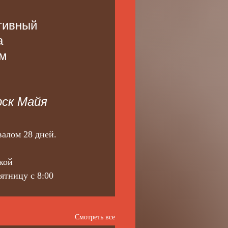
тивный 
а 
м 
 
ск Майя 
валом 28 дней. 
кой 
ятницу с 8:00 
Смотреть все