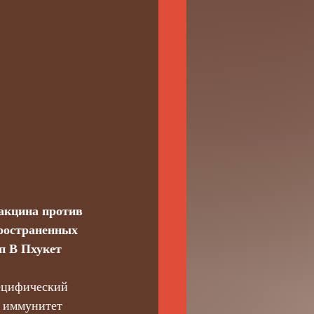
акцина против 
пространенных 
ип В Пхукет 
ецифический 
а иммунитет 