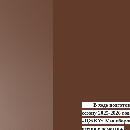
	В ходе подготовки материально-технической базы военных городков к зимнему 
сезону 2025-2026 
«ЦЖКУ» Минобороны
осенние осмотры.