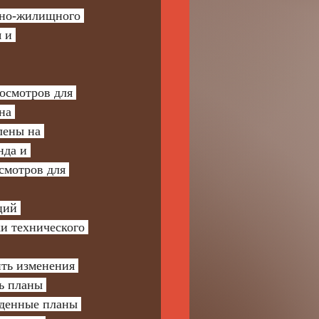
 и 
на 
лены на 
да и 
смотров для 
ций 
и технического 
ть изменения 
ь планы 
жденные планы 