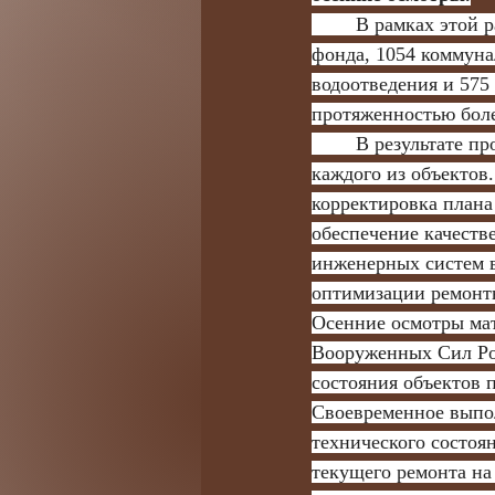
	В рамках этой работы было проверено более 10 тысяч объектов казарменно-жилищного 
фонда, 1054 коммуна
водоотведения и 575
протяженностью боле
	В результате проведенных мероприятий были подготовлены акты общих осмотров для 
каждого из объектов
корректировка плана
обеспечение качеств
инженерных систем в
оптимизации ремонт
Осенние осмотры мат
Вооруженных Сил Рос
состояния объектов п
Своевременное выпол
технического состоя
текущего ремонта на