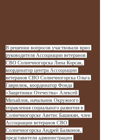
В решении вопросов участвовали врио 
руководителя Ассоциации ветеранов 
СВО Солнечногорска Лина Корсак, 
координатор центра Ассоциации 
ветеранов СВО Солнечногорска Ольга 
Гаврилюк, координатор Фонда 
«Защитники Отечества» Алексей 
Михайлов, начальник Окружного 
управления социального развития в 
Солнечногорске Аветис Башикян, член 
Ассоциации ветеранов СВО 
Солнечногорска Андрей Балконов, 
представители администрации 