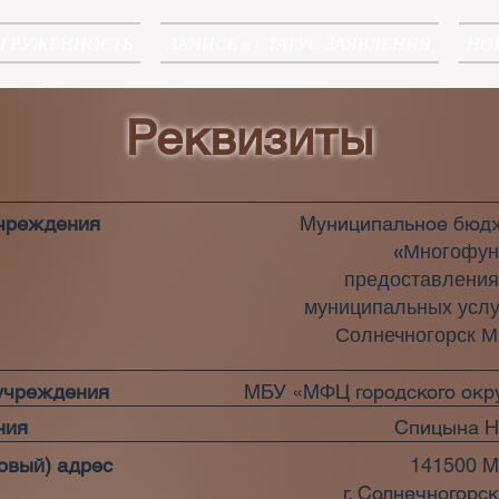
АГРУЖЕННОСТЬ
ЗАПИСЬ и СТАТУС ЗАЯВЛЕНИЯ
НО
Реквизиты
учреждения
Муниципальное бюд
«Многофун
предоставления
муниципальных услуг
Солнечногорск М
 учреждения
МБУ «МФЦ городского окру
ния
Спицына Н
овый) адрес
141500 М
г. Солнечногорск,