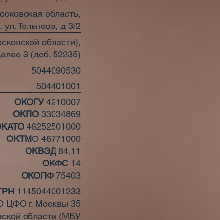
осковская область,
 ул. Тельнова, д 3/2
осковской области),
алее 3 (доб. 52235)
5044090530
504401001
ОКОГУ
4210007
ОКПО
33034869
ОКАТО
46252501000
ОКТМ
О 46771000
ОКВЭД
84.11
ОКФС
14
ОКОПФ
75403
ГРН
1145044001233
ЦФО г. Москвы 35
ской области (МБУ