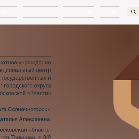
ВОСТИ
КВИТАНЦИИ
КОНТАКТЫ
О НАС
жетное учреждение
кциональный центр
 государственных и
 городского округа
осковской области»
га Солнечногорск»
аталья Алексеевна
осковская область,
 ул. Тельнова, д 3/2