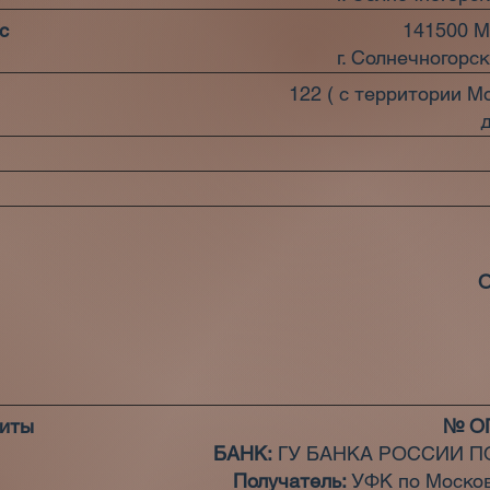
с
141500 М
г. Солнечногорск,
122 ( с территории М
д
зиты
№ О
БАНК:
ГУ БАНКА РОССИИ ПО 
Получатель:
УФК по Москов