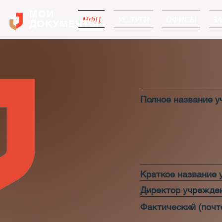
МОИ
МФЦ
УСЛУГИ
ОФИСЫ
З
ДОКУМЕНТЫ
Полное название 
Краткое название
Директор учрежде
Фактический (почт